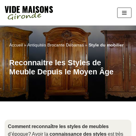
Aller
au
contenu
Accueil
»
Antiquités Brocante Débarras
»
Style du mobilier
Reconnaitre les Styles de
Meuble Depuis le Moyen Âge
Comment reconnaître les styles de meubles
d’époque? Avoir la
connaissance des styles
est très