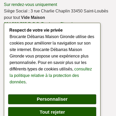
Sur rendez-vous uniquement
Siège Social : 3 rue Charlie Chaplin 33450 Saint-Loubès
pour tout
Vide Maison
334 508 785 R.C.S. Bordeaux Gironde
Respect de votre vie privée
Mail : admin@debarrasvidemaison.fr
Brocante Débarras Maison Gironde utilise des
cookies pour améliorer la navigation sur son
site internet. Brocante Débarras Maison
INFORMATIONS LEGALES
Gironde vous propose une expérience plus
personnalisée. Pour en savoir plus sur les
différents types de cookies utilisés,
consultez
la politique relative à la protection des
données
.
Personnaliser
Tout rejeter