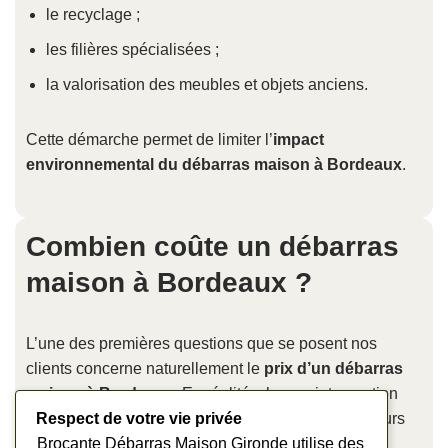
le recyclage ;
les filières spécialisées ;
la valorisation des meubles et objets anciens.
Cette démarche permet de limiter l’
impact
environnemental du débarras maison à Bordeaux
.
Combien coûte un débarras
maison à Bordeaux ?
L’une des premières questions que se posent nos
clients concerne naturellement le
prix d’un débarras
maison à Bordeaux
. En réalité, chaque intervention
Respect de votre vie privée
est différente. Le tarif dépend notamment de plusieurs
Brocante Débarras Maison Gironde utilise des
critères.