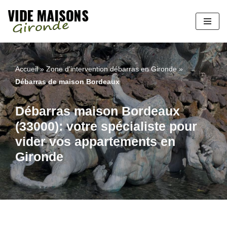
Aller
au
contenu
Accueil
»
Zone d'intervention débarras en Gironde
»
Débarras de maison Bordeaux
Débarras maison Bordeaux
(33000): votre spécialiste pour
vider vos appartements en
Gironde