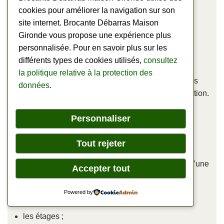
cookies pour améliorer la navigation sur son
site internet. Brocante Débarras Maison
Le volume à évacuer
Gironde vous propose une expérience plus
personnalisée. Pour en savoir plus sur les
Plus la quantité de meubles et d’encombrants est
différents types de cookies utilisés,
consultez
importante, plus le temps de travail et les moyens
la politique relative à la protection des
logistiques augmentent. Le nombre de mètres cubes
données
.
constitue donc l’un des principaux critères d’évaluation.
Personnaliser
L’accessibilité du logement
Tout rejeter
Un appartement situé au quatrième étage sans
ascenseur ne nécessite pas les mêmes moyens qu’une
Accepter tout
maison de plain-pied. Nous prenons notamment en
compte :
Powered by
les étages ;